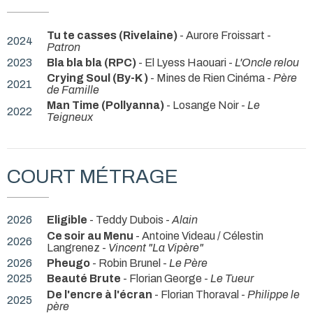
Tu te casses (Rivelaine)
- Aurore Froissart -
2024
Patron
2023
Bla bla bla (RPC)
- El Lyess Haouari -
L'Oncle relou
Crying Soul (By-K )
- Mines de Rien Cinéma -
Père
2021
de Famille
Man Time (Pollyanna)
- Losange Noir -
Le
2022
Teigneux
COURT MÉTRAGE
2026
Eligible
- Teddy Dubois -
Alain
Ce soir au Menu
- Antoine Videau / Célestin
2026
Langrenez -
Vincent "La Vipère"
2026
Pheugo
- Robin Brunel -
Le Père
2025
Beauté Brute
- Florian George -
Le Tueur
De l'encre à l'écran
- Florian Thoraval -
Philippe le
2025
père