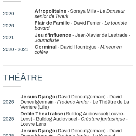
Afropolitaine
- Soraya Milla -
Le Danseur
2026
senior de Twerk
Flair de Famille
- David Ferrier -
Le touriste
2026
bavard
Jeu d'influence
- Jean-Xavier de Lestrade -
2021
Journaliste
Germinal
- David Hourrègue -
Mineur en
2020 - 2021
colère
THÉÂTRE
Je suis Django
(David Deneufgermain) - David
2026
Deneufgermain -
Frederic Amler
- Le Théâtre de La
Verrière (Lille)
Défilé Théâtralisé
(Bulldog Audiovisuel/Louvre-
2025
Lens) - Bulldog Audiovisuel -
Créature fantastique
-
Louvre Lens
Je suis Django
(David Deneufgermain) - David
2025
Deneufgermain -
Frederic Amler
- Le Kursaal -