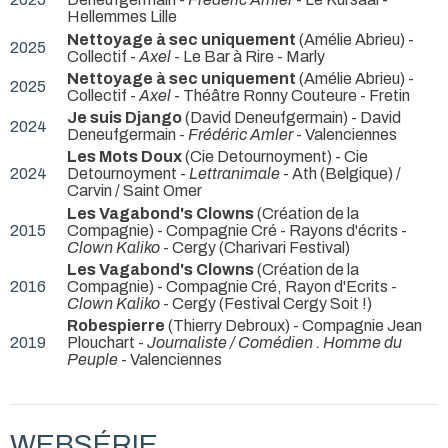
Hellemmes Lille
Nettoyage à sec uniquement
(Amélie Abrieu) -
2025
Collectif -
Axel
- Le Bar à Rire - Marly
Nettoyage à sec uniquement
(Amélie Abrieu) -
2025
Collectif -
Axel
- Théâtre Ronny Couteure - Fretin
Je suis Django
(David Deneufgermain) - David
2024
Deneufgermain -
Frédéric Amler
- Valenciennes
Les Mots Doux
(Cie Detournoyment) - Cie
2024
Detournoyment -
Lettranimale
- Ath (Belgique) /
Carvin / Saint Omer
Les Vagabond's Clowns
(Création de la
2015
Compagnie) - Compagnie Cré - Rayons d'écrits -
Clown Kaliko
- Cergy (Charivari Festival)
Les Vagabond's Clowns
(Création de la
2016
Compagnie) - Compagnie Cré, Rayon d'Ecrits -
Clown Kaliko
- Cergy (Festival Cergy Soit !)
Robespierre
(Thierry Debroux) - Compagnie Jean
2019
Plouchart -
Journaliste / Comédien . Homme du
Peuple
- Valenciennes
WEBSÉRIE